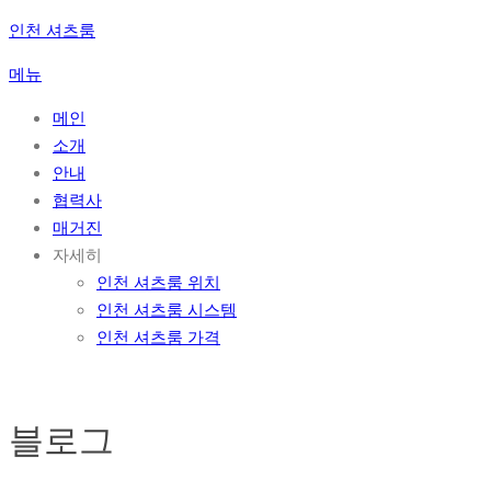
콘
인천 셔츠룸
텐
메뉴
츠
로
메인
바
소개
로
안내
가
협력사
기
매거진
자세히
인천 셔츠룸 위치
인천 셔츠룸 시스템
인천 셔츠룸 가격
블로그