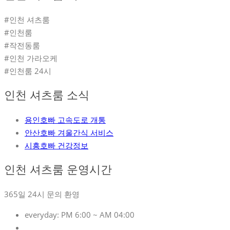
#인천 셔츠룸
#인천룸
#작전동룸
#인천 가라오케
#인천룸 24시
인천 셔츠룸 소식
용인호빠 고속도로 개통
안산호빠 겨울간식 서비스
시흥호빠 건강정보
인천 셔츠룸 운영시간
365일 24시 문의 환영
everyday:
PM 6:00 ~ AM 04:00