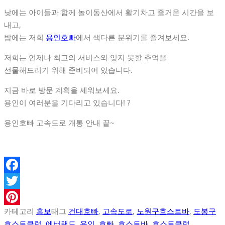
낮에는 아이들과 함께 놀이동산에서 활기차고 즐거운 시간을 보
내고,
밤에는 저희
용인호빠
에서 색다른 분위기를 즐겨보세요.
저희는 언제나 최고의 서비스와 잊지 못할 추억을
선물해드리기 위해 준비되어 있습니다.
지금 바로 방문 계획을 세워보세요.
용인이 여러분을 기다리고 있습니다! ?
용인호빠 고속도로 개통 안내 끝~
Facebook
Twitter
카테고리
홍보
태그
건대호빠
,
고속도로
,
노원구호스트바
,
도봉구
Pinterest
호스트클럽
,
에버랜드
,
용인
,
호빠
,
호스트바
,
호스트클럽