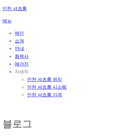
콘
인천 셔츠룸
텐
메뉴
츠
로
메인
바
소개
로
안내
가
협력사
기
매거진
자세히
인천 셔츠룸 위치
인천 셔츠룸 시스템
인천 셔츠룸 가격
블로그